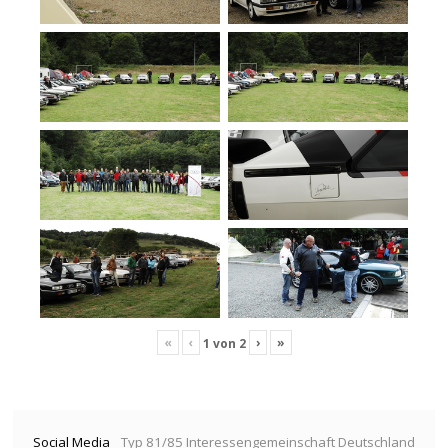
«
‹
›
»
1
von
2
Social Media
Typ 81/85 Interessengemeinschaft Deutschland