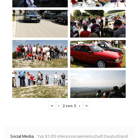
«
‹
›
»
2
von
3
Social Media
Typ 81/85 Interessengemeinschaft Deutschland