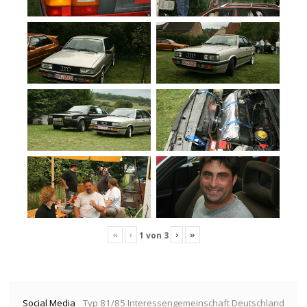
«
‹
›
»
1
von
3
Social Media
Typ 81/85 Interessengemeinschaft Deutschland