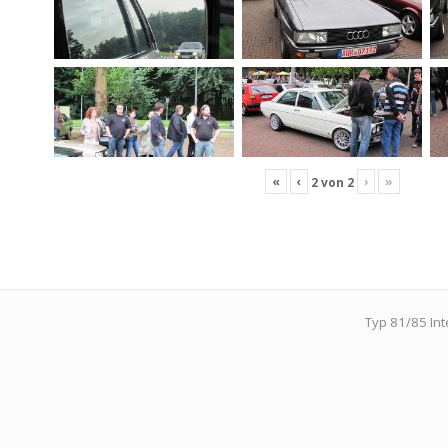
«
‹
›
»
2
von
2
Typ 81/85 In