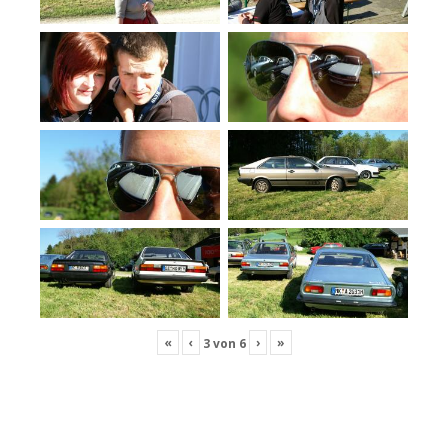
«
‹
›
»
3
von
6