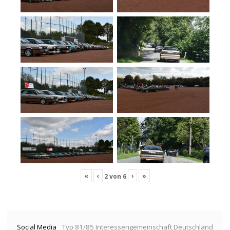
«
‹
›
»
2
von
6
Social Media
Typ 81/85 Interessengemeinschaft Deutschland