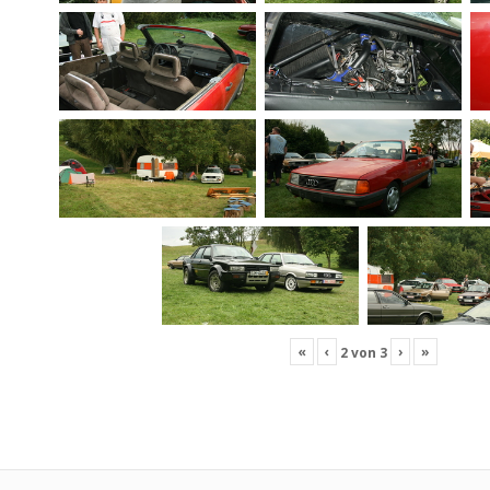
«
‹
›
»
2
von
3