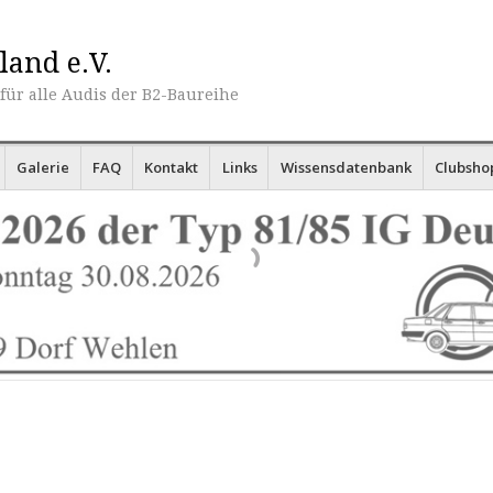
land e.V.
für alle Audis der B2-Baureihe
Galerie
FAQ
Kontakt
Links
Wissensdatenbank
Clubsho